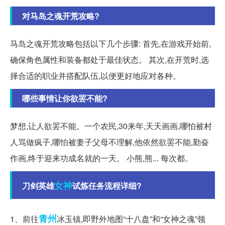
对马岛之魂开荒攻略?
马岛之魂开荒攻略包括以下几个步骤: 首先,在游戏开始前,
确保角色属性和装备都处于最佳状态。 其次,在开荒时,选
择合适的职业并搭配队伍,以便更好地应对各种。
哪些事情让你欲罢不能?
梦想,让人欲罢不能。一个农民,30来年,天天画画,哪怕被村
人骂做疯子,哪怕被妻子父母不理解,他依然欲罢不能,勤奋
作画,终于迎来功成名就的一天。 小熊,熊... 每次都。
女神
刀剑英雄
试炼任务流程详细?
青州
1、前往
冰玉镇,即野外地图“十八盘”和“女神之魂”领