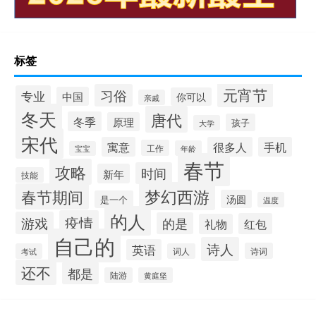
标签
元宵节
习俗
专业
中国
你可以
亲戚
冬天
唐代
冬季
原理
孩子
大学
宋代
寓意
很多人
手机
工作
年龄
宝宝
春节
攻略
时间
新年
技能
梦幻西游
春节期间
汤圆
是一个
温度
的人
疫情
游戏
的是
红包
礼物
自己的
诗人
英语
诗词
考试
词人
还不
都是
陆游
黄庭坚