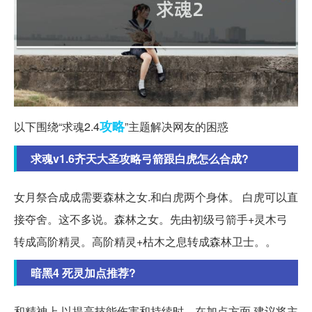
攻略
以下围绕“求魂2.4
”主题解决网友的困惑
求魂v1.6齐天大圣攻略弓箭跟白虎怎么合成?
女月祭合成成需要森林之女.和白虎两个身体。 白虎可以直
接夺舍。这不多说。森林之女。先由初级弓箭手+灵木弓
转成高阶精灵。高阶精灵+枯木之息转成森林卫士。。
暗黑4 死灵加点推荐?
和精神上,以提高技能伤害和持续时... 在加点方面,建议将主