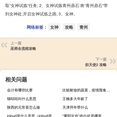
取“女神试炼”任务; 2、女神试炼青州鼎石:将“青州鼎石”带
到女神处,开启女神试炼之路; 3、女神。
网络标签：
女神
攻略
青州
上一篇
巫师全流程攻略
下一篇
炽天使2 攻略
相关问题
会计有哪些比赛
比较耐放的蔬菜，疫情囤食物清单
猫咕咕叫什么意思
王楠多大年龄了
陕西的元宵茶怎么做
天津拜年带什么
icloud是什么意思（icloud是什么）
“重阳近也”的出处是哪里