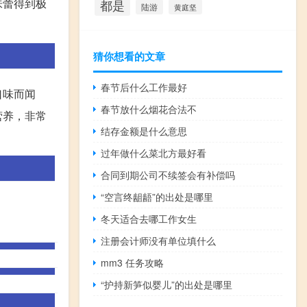
味蕾得到极
都是
陆游
黄庭坚
猜你想看的文章
春节后什么工作最好
口味而闻
春节放什么烟花合法不
营养，非常
结存金额是什么意思
过年做什么菜北方最好看
合同到期公司不续签会有补偿吗
“空言终龃龉”的出处是哪里
冬天适合去哪工作女生
注册会计师没有单位填什么
mm3 任务攻略
“护持新笋似婴儿”的出处是哪里