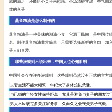
感的满足，还能给心灵带来慰藉。茶汤清醇甘甜，香气四
致的享受！
蒸鱼糍油是怎么制作的
蒸鱼糍油是一种美味的潮汕小食，它源于民间，是中国传
名。制作蒸鱼糍油非常简单，只需要选择新鲜的鱼肉，加
受人们喜爱。
哪些潜规则不说出来，中国人也心知肚明
中国社会存在许多潜规则，这些规则虽然没有正式的官方
夫妻生活不能太频繁，年纪大了身体难以承受。
与已婚的年轻女性保持距离，尤其是避免与妻子的朋友过
男人不应该过多关注家务事，久而久之会丧失男子气概。