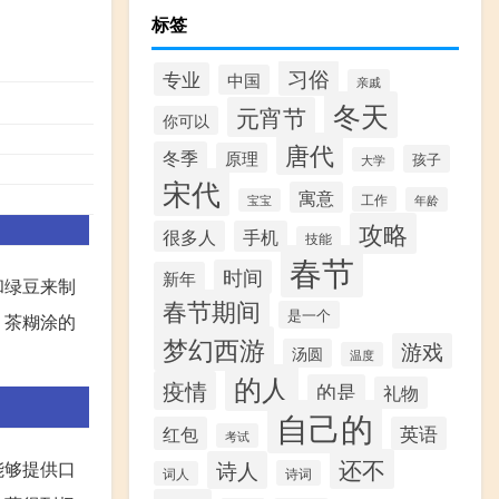
标签
习俗
专业
中国
亲戚
冬天
元宵节
你可以
唐代
冬季
原理
孩子
大学
宋代
寓意
工作
年龄
宝宝
攻略
很多人
手机
技能
春节
时间
新年
和绿豆来制
春节期间
是一个
。茶糊涂的
梦幻西游
游戏
汤圆
温度
的人
疫情
的是
礼物
自己的
红包
英语
考试
还不
诗人
能够提供口
诗词
词人