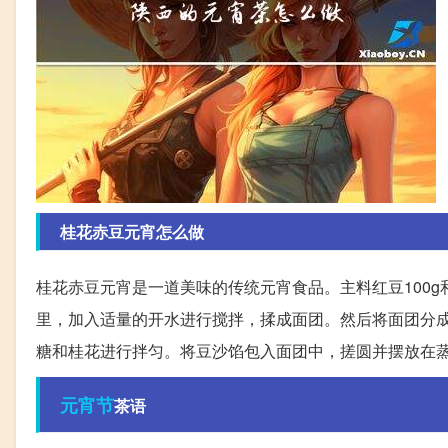
桂花赤豆元宵怎么做
桂花赤豆元宵是一道美味的传统元宵食品。主料红豆100g
里，加入适量的开水进行搅拌，揉成面团。然后将面团分
糖和桂花进行拌匀。将豆沙馅包入面团中，搓圆并摆放在蒸
元宵节
茶语