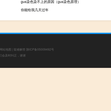
gus染色染不上的原因（gus染色原理）
你能给我几天过年
网站地图
|
疑难解答
陕ICP备05009492号
，我们会及时纠正，谢谢