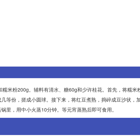
和糯米粉200g。辅料有清水、糖60g和少许桂花。首先，将糯米
成几等份，搓成小圆球。接下来，将红豆煮熟，捣碎成豆沙状，
锅里，用中小火蒸10分钟。等元宵蒸熟后即可食用。