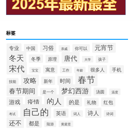
标签
元宵节
习俗
专业
中国
你可以
亲戚
冬天
唐代
冬季
原理
孩子
大学
宋代
寓意
很多人
手机
工作
年龄
宝宝
春节
攻略
时间
新年
技能
梦幻西游
春节期间
汤圆
是一个
温度
的人
疫情
游戏
的是
红包
礼物
自己的
诗人
英语
诗词
考试
词人
还不
都是
陆游
黄庭坚