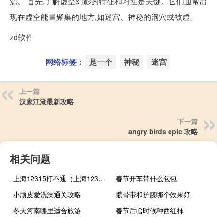
源。 首先,了解虚空幻影的特征和习性是关键。它们通常出
现在虚空能量聚集的地方,如迷宫、神秘的洞穴或被虚。
zd软件
网络标签：
是一个
神秘
迷宫
上一篇
汉家江湖最新攻略
下一篇
angry birds epic 攻略
相关问题
上海12315打不通（上海12315怎么打）
春节开车带什么包包
小顽皮爱洗澡通关攻略
髌骨带和护膝哪个效果好
冬天河南哪里适合旅游
春节后啥时候种西红柿