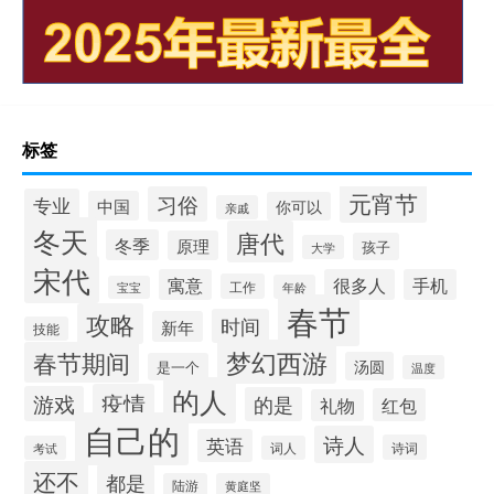
标签
元宵节
习俗
专业
中国
你可以
亲戚
冬天
唐代
冬季
原理
孩子
大学
宋代
寓意
很多人
手机
工作
年龄
宝宝
春节
攻略
时间
新年
技能
梦幻西游
春节期间
汤圆
是一个
温度
的人
疫情
游戏
的是
红包
礼物
自己的
诗人
英语
诗词
考试
词人
还不
都是
陆游
黄庭坚