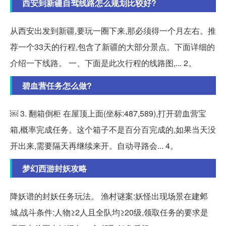
西安到新疆自驾线路怎么规划比较好?
从西安出发到新疆,要玩一圈下来,那必须得一个月左右。推
荐一个33天的行程,包含了新疆的大部分景点。下面详细的
介绍一下线路。 一、下面是此次行程的线路图,... 2。
碧血营任务怎么做?
￼ 3. 翻箱倒柜 在屋顶上面(坐标:487,589),打开碧血营宝
箱,概率完成任务。这个箱子不是百分百完成的,如果当天没
开出来,需要隔天再继续来开。自动寻路会... 4。
梦幻西游封妖攻略
降妖谱的封妖任务玩法。 渔村谜案:妖怪出现场景在建邺
城,战斗条件:人物≥2人且全队均≥20级,领取任务的要求是