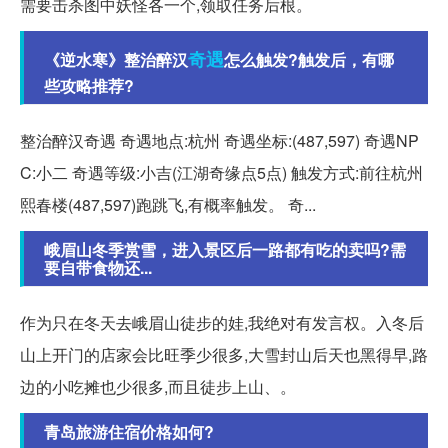
需要击杀图中妖怪各一个,领取任务后根。
奇遇
《逆水寒》整治醉汉
怎么触发?触发后，有哪
些攻略推荐?
整治醉汉奇遇 奇遇地点:杭州 奇遇坐标:(487,597) 奇遇NP
C:小二 奇遇等级:小吉(江湖奇缘点5点) 触发方式:前往杭州
熙春楼(487,597)跑跳飞,有概率触发。 奇...
峨眉山冬季赏雪，进入景区后一路都有吃的卖吗?需
要自带食物还...
作为只在冬天去峨眉山徒步的娃,我绝对有发言权。入冬后
山上开门的店家会比旺季少很多,大雪封山后天也黑得早,路
边的小吃摊也少很多,而且徒步上山、。
青岛旅游住宿价格如何?