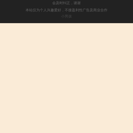
会及时纠正，谢谢
本站仅为个人兴趣爱好，不接盈利性广告及商业合作
小男孩