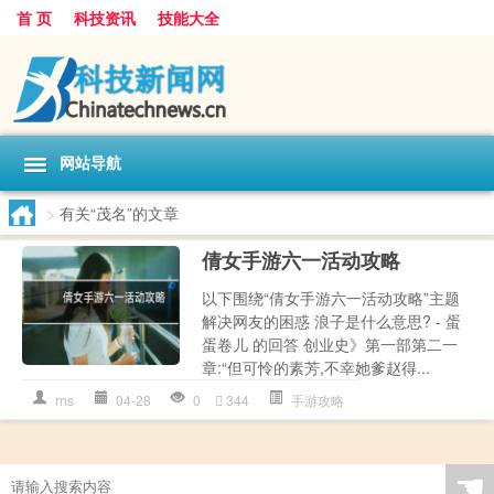
首 页
科技资讯
技能大全
网站导航
>
有关“茂名”的文章
倩女手游六一活动攻略
以下围绕“倩女手游六一活动攻略”主题
解决网友的困惑 浪子是什么意思? - 蛋
蛋卷儿 的回答 创业史》第一部第二一
章:“但可怜的素芳,不幸她爹赵得...
rns
04-28
0
344
手游攻略
☚