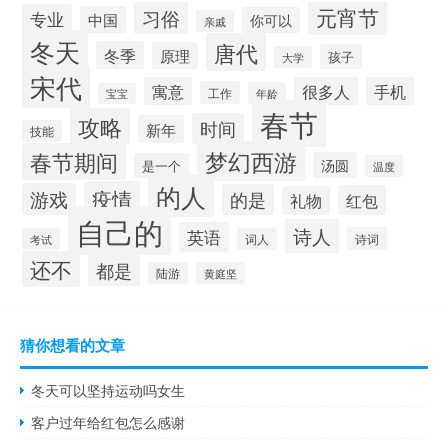
元宵节
习俗
专业
中国
你可以
亲戚
冬天
唐代
冬季
原理
孩子
大学
宋代
寓意
很多人
手机
工作
年龄
宝宝
春节
攻略
时间
新年
技能
梦幻西游
春节期间
汤圆
是一个
温度
的人
疫情
游戏
的是
红包
礼物
自己的
诗人
英语
诗词
考试
词人
还不
都是
陆游
黄庭坚
猜你想看的文章
冬天可以坚持运动吗女生
客户过年给红包怎么感谢