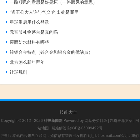
一路顺风的意思是好是坏（一路顺风的意思）
“皆王公大人许与气义”的出处是哪里
星球重启用什么登录
元宵节礼物茅台是真的吗
屋面防水材料有哪些
锌铝合金特点（锌合金和铝合金的优缺点）
北方怎么新年拜年
让球规则
技能大全
Copyright © 2012 - 2026
科技新闻网
Powered by
网站分类目录
|
精选推荐文章
|
网
站地图
|
疑难解答
陕ICP备05009492号
声明：本站内容来自互联网，如信息有错误可发邮件到f_fb#foxmail.com说明，我们