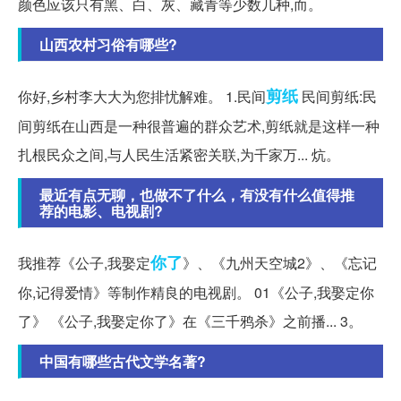
颜色应该只有黑、白、灰、藏青等少数几种,而。
山西农村习俗有哪些?
剪纸
你好,乡村李大大为您排忧解难。 1.民间
民间剪纸:民
间剪纸在山西是一种很普遍的群众艺术,剪纸就是这样一种
扎根民众之间,与人民生活紧密关联,为千家万... 炕。
最近有点无聊，也做不了什么，有没有什么值得推
荐的电影、电视剧?
你了
我推荐《公子,我娶定
》、《九州天空城2》、《忘记
你,记得爱情》等制作精良的电视剧。 01《公子,我娶定你
了》 《公子,我娶定你了》在《三千鸦杀》之前播... 3。
中国有哪些古代文学名著?