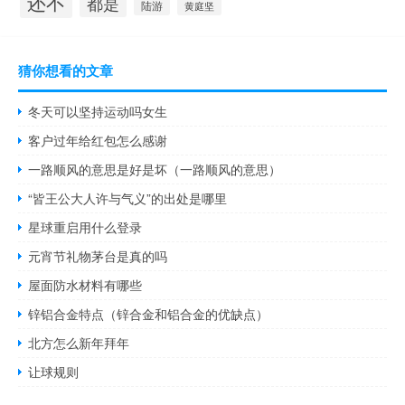
还不
都是
陆游
黄庭坚
猜你想看的文章
冬天可以坚持运动吗女生
客户过年给红包怎么感谢
一路顺风的意思是好是坏（一路顺风的意思）
“皆王公大人许与气义”的出处是哪里
星球重启用什么登录
元宵节礼物茅台是真的吗
屋面防水材料有哪些
锌铝合金特点（锌合金和铝合金的优缺点）
北方怎么新年拜年
让球规则