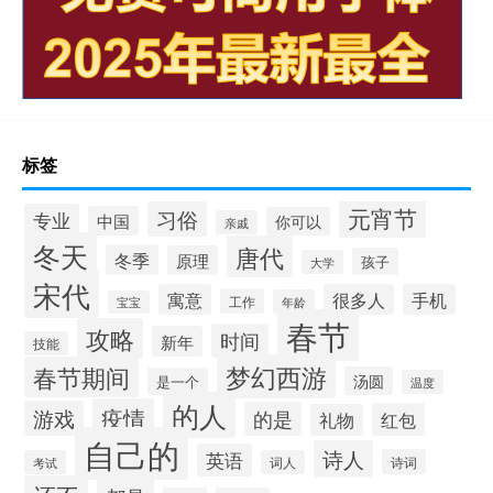
标签
元宵节
习俗
专业
中国
你可以
亲戚
冬天
唐代
冬季
原理
孩子
大学
宋代
寓意
很多人
手机
工作
年龄
宝宝
春节
攻略
时间
新年
技能
梦幻西游
春节期间
汤圆
是一个
温度
的人
疫情
游戏
的是
红包
礼物
自己的
诗人
英语
诗词
考试
词人