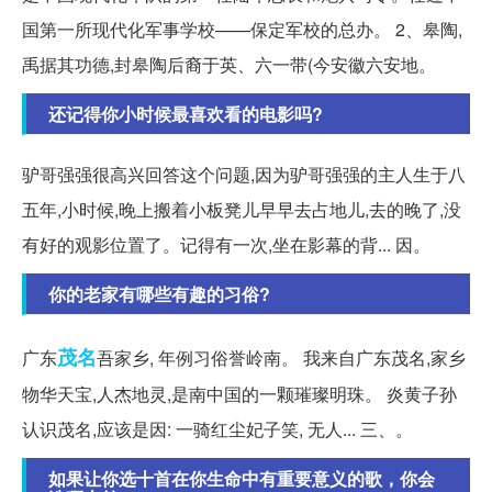
国第一所现代化军事学校——保定军校的总办。 2、皋陶,
禹据其功德,封皋陶后裔于英、六一带(今安徽六安地。
还记得你小时候最喜欢看的电影吗?
驴哥强强很高兴回答这个问题,因为驴哥强强的主人生于八
五年,小时候,晚上搬着小板凳儿早早去占地儿,去的晚了,没
有好的观影位置了。记得有一次,坐在影幕的背... 因。
你的老家有哪些有趣的习俗?
茂名
广东
吾家乡, 年例习俗誉岭南。 我来自广东茂名,家乡
物华天宝,人杰地灵,是南中国的一颗璀璨明珠。 炎黄子孙
认识茂名,应该是因: 一骑红尘妃子笑, 无人... 三、。
如果让你选十首在你生命中有重要意义的歌，你会