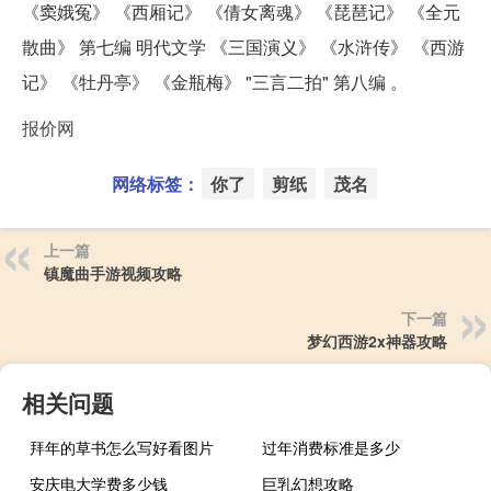
《窦娥冤》 《西厢记》 《倩女离魂》 《琵琶记》 《全元
散曲》 第七编 明代文学 《三国演义》 《水浒传》 《西游
记》 《牡丹亭》 《金瓶梅》 "三言二拍" 第八编 。
报价网
网络标签：
你了
剪纸
茂名
上一篇
镇魔曲手游视频攻略
下一篇
梦幻西游2x神器攻略
相关问题
拜年的草书怎么写好看图片
过年消费标准是多少
安庆电大学费多少钱
巨乳幻想攻略