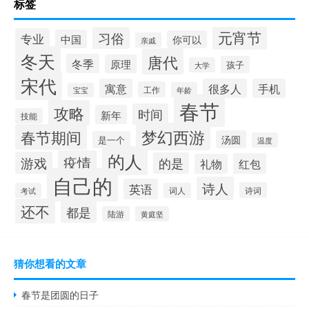
标签
元宵节
习俗
专业
中国
你可以
亲戚
冬天
唐代
冬季
原理
孩子
大学
宋代
寓意
很多人
手机
工作
年龄
宝宝
春节
攻略
时间
新年
技能
梦幻西游
春节期间
汤圆
是一个
温度
的人
疫情
游戏
的是
红包
礼物
自己的
诗人
英语
诗词
考试
词人
还不
都是
陆游
黄庭坚
猜你想看的文章
春节是团圆的日子