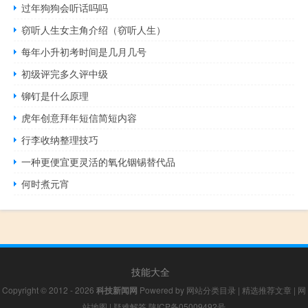
过年狗狗会听话吗吗
窃听人生女主角介绍（窃听人生）
每年小升初考时间是几月几号
初级评完多久评中级
铆钉是什么原理
虎年创意拜年短信简短内容
行李收纳整理技巧
一种更便宜更灵活的氧化铟锡替代品
何时煮元宵
技能大全
Copyright © 2012 - 2026
科技新闻网
Powered by
网站分类目录
|
精选推荐文章
|
网
站地图
|
疑难解答
陕ICP备05009492号