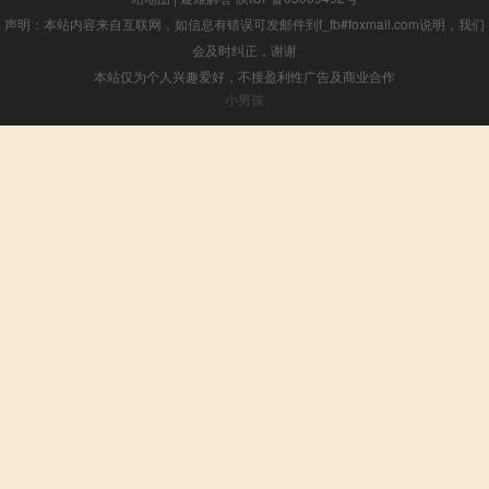
声明：本站内容来自互联网，如信息有错误可发邮件到f_fb#foxmail.com说明，我们
会及时纠正，谢谢
本站仅为个人兴趣爱好，不接盈利性广告及商业合作
小男孩