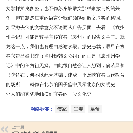
文那样摇曳多姿，也不像苏东坡散文那样豪放与婉约兼
备，但它凝炼庄重的语言让我们领略到散文厚实的格调。
如果撇去它的文学意义不论而从广告层面上去看，《袁州
州学记》可能是较早宣传宜春（袁州）的报告文学了。就
凭这一点，我们也有理由感谢李觏。据史志载，最早在宜
春兴建昌黎书院（当时称韩文公祠）的正是《袁州州学
记》中的主角祖无择。由此很自然会让人想到，倘若昌黎
书院还在，何不以此为基础，建成一个反映宜春古代教育
的场所——就像在北京的国子监中展示北京的文明史——
让人们能真切地触摸到宜春的一段文化史。
网络标签：
儒家
宜春
皇帝
上一篇