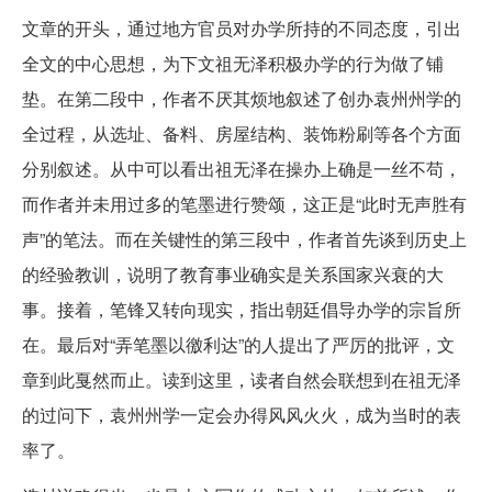
文章的开头，通过地方官员对办学所持的不同态度，引出
全文的中心思想，为下文祖无泽积极办学的行为做了铺
垫。在第二段中，作者不厌其烦地叙述了创办袁州州学的
全过程，从选址、备料、房屋结构、装饰粉刷等各个方面
分别叙述。从中可以看出祖无泽在操办上确是一丝不苟，
而作者并未用过多的笔墨进行赞颂，这正是“此时无声胜有
声”的笔法。而在关键性的第三段中，作者首先谈到历史上
的经验教训，说明了教育事业确实是关系国家兴衰的大
事。接着，笔锋又转向现实，指出朝廷倡导办学的宗旨所
在。最后对“弄笔墨以徼利达”的人提出了严厉的批评，文
章到此戛然而止。读到这里，读者自然会联想到在祖无泽
的过问下，袁州州学一定会办得风风火火，成为当时的表
率了。