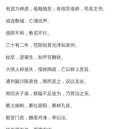
有屈力殚虑，祗顺德意；有假官借师，苟具文书。
或连数城，亡诵弦声。
倡而不和，教尼不行。
三十有二年，范阳祖君无泽知袁州。
始至，进诸生，知学宫阙状。
大惧人材放失，儒效阔疏，亡以称上意旨。
通判颍川陈君侁，闻而是之，议以克合。
相旧夫子庙，狭隘不足改为，乃营治之东。
厥土燥刚，厥位面阳，厥材孔良。
殿堂门庑，黝垩丹漆，举以法。