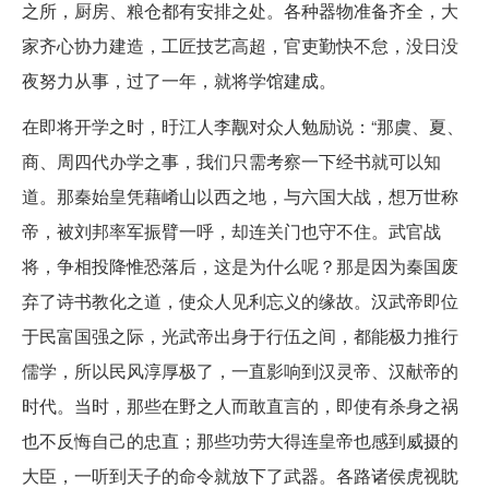
之所，厨房、粮仓都有安排之处。各种器物准备齐全，大
家齐心协力建造，工匠技艺高超，官吏勤快不怠，没日没
夜努力从事，过了一年，就将学馆建成。
在即将开学之时，旴江人李觏对众人勉励说：“那虞、夏、
商、周四代办学之事，我们只需考察一下经书就可以知
道。那秦始皇凭藉崤山以西之地，与六国大战，想万世称
帝，被刘邦率军振臂一呼，却连关门也守不住。武官战
将，争相投降惟恐落后，这是为什么呢？那是因为秦国废
弃了诗书教化之道，使众人见利忘义的缘故。汉武帝即位
于民富国强之际，光武帝出身于行伍之间，都能极力推行
儒学，所以民风淳厚极了，一直影响到汉灵帝、汉献帝的
时代。当时，那些在野之人而敢直言的，即使有杀身之祸
也不反悔自己的忠直；那些功劳大得连皇帝也感到威摄的
大臣，一听到天子的命令就放下了武器。各路诸侯虎视眈