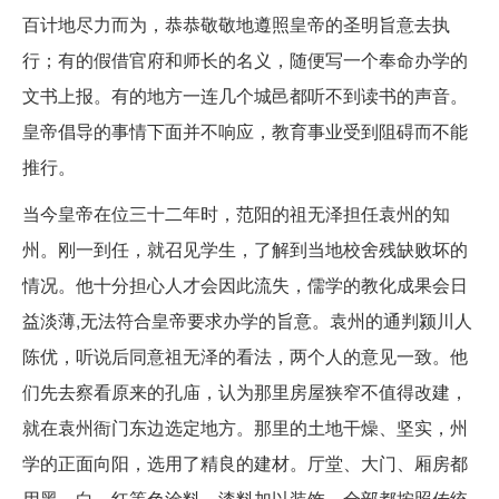
百计地尽力而为，恭恭敬敬地遵照皇帝的圣明旨意去执
行；有的假借官府和师长的名义，随便写一个奉命办学的
文书上报。有的地方一连几个城邑都听不到读书的声音。
皇帝倡导的事情下面并不响应，教育事业受到阻碍而不能
推行。
当今皇帝在位三十二年时，范阳的祖无泽担任袁州的知
州。刚一到任，就召见学生，了解到当地校舍残缺败坏的
情况。他十分担心人才会因此流失，儒学的教化成果会日
益淡薄,无法符合皇帝要求办学的旨意。袁州的通判颍川人
陈优，听说后同意祖无泽的看法，两个人的意见一致。他
们先去察看原来的孔庙，认为那里房屋狭窄不值得改建，
就在袁州衙门东边选定地方。那里的土地干燥、坚实，州
学的正面向阳，选用了精良的建材。厅堂、大门、厢房都
用黑、白、红等色涂料、漆料加以装饰，全部都按照传统