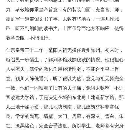
力，恭敬地仰承皇帝旨意；有的装装门面，充当官、师，
胡乱写一道奉诏文书了事。以致有些地方，一连几座城
邑，听不到朗朗的读书声。上面倡导而地方不响应，使得
教学受阻，不能推行。
仁宗皇帝三十二年，范阳人祖无择任袁州知州。初来时，
就召见一班儒生，了解到学馆残缺破败的情况。他很担心
人材流失，儒学的教化作用逐渐削弱，不能合乎皇上旨
意。颍川人陈侁通判，听了很以为然，意见与祖无择完全
一致。他们一同察看了旧有的夫子庙，觉得太狭窄，不适
宜改建为学馆，于是决定在城的东北角上建造新学馆。那
儿土地干燥坚硬，那儿地势朝南，那儿建筑材料非常优
良。学馆的陶瓦、墙壁、大门、房廊，有深灰、雪白、朱
红、漆黑诸色，完全合乎法度。所以学生、老师都有安身