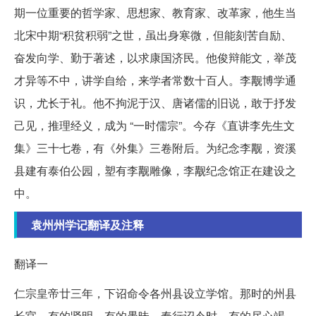
期一位重要的哲学家、思想家、教育家、改革家，他生当
北宋中期“积贫积弱”之世，虽出身寒微，但能刻苦自励、
奋发向学、勤于著述，以求康国济民。他俊辩能文，举茂
才异等不中，讲学自给，来学者常数十百人。李觏博学通
识，尤长于礼。他不拘泥于汉、唐诸儒的旧说，敢于抒发
己见，推理经义，成为 “一时儒宗”。今存《直讲李先生文
集》三十七卷，有《外集》三卷附后。为纪念李觏，资溪
县建有泰伯公园，塑有李觏雕像，李觏纪念馆正在建设之
中。
袁州州学记翻译及注释
翻译一
仁宗皇帝廿三年，下诏命令各州县设立学馆。那时的州县
长官，有的贤明，有的愚昧。奉行诏令时，有的尽心竭