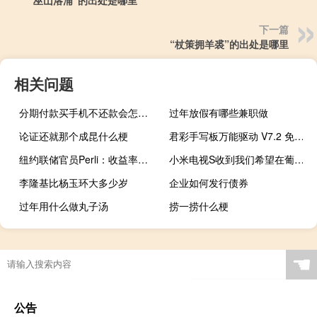
“巫山洛浦”的出处是哪里
下一篇
“杖策拥羊裘”的出处是哪里
相关问题
分期付款买手机不还款会怎么样
过年放假有哪些兼职做
论证还就那个成昆什么梗
君彩手写板万能驱动 V7.2 免费版（君彩手写板万能驱动 V7.2 免费版功能简介）
纽约联储官员Perli：收益率走高背后的因素影响了持久性收益率保持在高位的时间会影响金融状况；美债市场仍在平稳运行
小米电视S收到我们希望在葡萄牙看到的两款新智能电视
李隆基比杨玉环大多少岁
企业如何发行债券
过年用什么做丸子汤
捞一捞什么梗
☚
公告