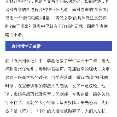
选材详略得当，也是本文写作的成功之处。如前所述，作
者对办学的全过程介绍得巨细无遗，而对原来的“学宫”则
仅用一个“阙”字加以概括。“四代之学”的具体做法是怎样
的?由于儒家的经典中早就有了详细的记载，因此作者便
略而不谈。
袁州州学记鉴赏
在《袁州州学记》中，李觏记叙了宋仁宗三十二年，祖无
择到袁州任知州，看到学宫破坏、孔庙狭窄的现状，决定
兴建一座新学宫的过程。当学宫落成，举行“释菜”祭孔的
时候，在宜春讲学的李觏大为感慨，发了一通议论。他
说，秦始皇想万代做皇帝，但刘邦一带头造反，函谷关就
守不住了。秦朝的大小将领，叛变投降，争先恐后。为什
么？是《诗》、《书》的大道理被抛弃了，人们只见私