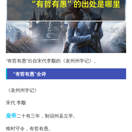
“有哲有愚”出自宋代李觏的《袁州州学记》。
“有哲有愚”全诗
《袁州州学记》
宋代 李觏
皇帝
二十有三年，制诏州县立学。
惟时守令，有哲有愚。