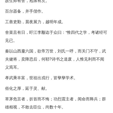
故生师有舍，庖廪有次。
百尔器备，并手偕作。
工善吏勤，晨夜展力，越明年成。
舍菜且有日，盱江李觏谂于众曰：“惟四代之学，考诸经可
见已。
秦以山西鏖六国，欲帝万世，刘氏一呼，而关门不守，武
夫健将，卖降恐后，何耶?诗书之道废，人惟见利而不闻
义焉耳。
孝武乘丰富，世祖出戎行，皆孳孳学术。
俗化之厚，延于灵、献。
草茅危言者，折首而不悔；功烈震主者，闻命而释兵；群
雄相视，不敢去臣位，尚数十年。