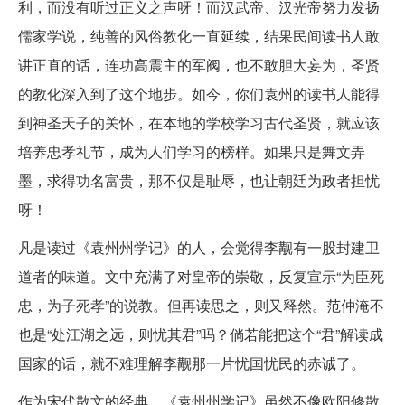
利，而没有听过正义之声呀！而汉武帝、汉光帝努力发扬
儒家学说，纯善的风俗教化一直延续，结果民间读书人敢
讲正直的话，连功高震主的军阀，也不敢胆大妄为，圣贤
的教化深入到了这个地步。如今，你们袁州的读书人能得
到神圣天子的关怀，在本地的学校学习古代圣贤，就应该
培养忠孝礼节，成为人们学习的榜样。如果只是舞文弄
墨，求得功名富贵，那不仅是耻辱，也让朝廷为政者担忧
呀！
凡是读过《袁州州学记》的人，会觉得李觏有一股封建卫
道者的味道。文中充满了对皇帝的崇敬，反复宣示“为臣死
忠，为子死孝”的说教。但再读思之，则又释然。范仲淹不
也是“处江湖之远，则忧其君”吗？倘若能把这个“君”解读成
国家的话，就不难理解李觏那一片忧国忧民的赤诚了。
作为宋代散文的经典，《袁州州学记》虽然不像欧阳修散