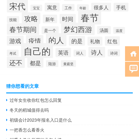
宋代
寓意
很多人
手机
工作
年龄
宝宝
春节
攻略
时间
新年
技能
梦幻西游
春节期间
汤圆
是一个
温度
的人
疫情
游戏
的是
红包
礼物
自己的
诗人
英语
诗词
考试
词人
还不
都是
陆游
黄庭坚
猜你想看的文章
过年女生收你红包怎么回复
冬天的稻城值得去吗
初级会计2023年报名入口是什么
一把香怎么看香火