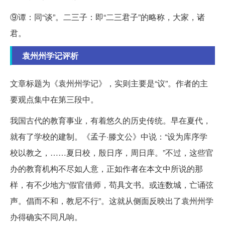
⑨谭：同“谈”。二三子：即“二三君子”的略称，大家，诸
君。
袁州州学记评析
文章标题为《袁州州学记》，实则主要是“议”。作者的主
要观点集中在第三段中。
我国古代的教育事业，有着悠久的历史传统。早在夏代，
就有了学校的建制。《孟子·滕文公》中说：“设为库序学
校以教之，……夏日校，殷日序，周日庠。”不过，这些官
办的教育机构不尽如人意，正如作者在本文中所说的那
样，有不少地方“假官借师，苟具文书。或连数城，亡诵弦
声。倡而不和，教尼不行”。这就从侧面反映出了袁州州学
办得确实不同凡响。