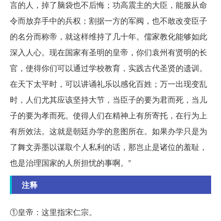
言的人，掉了脑袋也不后悔；功高震主的大臣，能服从命
令而放弃手中的兵权；割据一方的军阀，也不敢改变臣子
的名分而称帝，就这样维持了几十年。儒家教化能够如此
深入人心。现在国家有圣明的皇帝，你们袁州有贤明的长
官，使得你们可以通过学校教育，实践古代圣贤的遗训。
在天下太平时，可以讲诵礼乐以感化百姓；万一出现变乱
时，人们尤其应该坚持大节，当臣子的要为君而死，当儿
子的要为孝而死。使得人们在精神上有所寄托，在行为上
有所效法。这就是朝廷办学的意图所在。如果办学只是为
了舞文弄墨以谋取个人私利的话，那岂止是诸位的羞耻，
也是治理国家的人所担忧的事啊。”
注释
①皇帝：这里指宋仁宗。