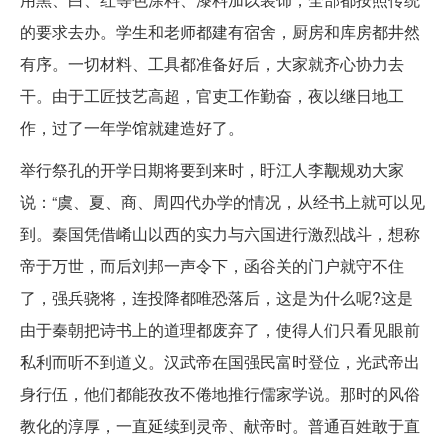
的要求去办。学生和老师都建有宿舍，厨房和库房都井然
有序。一切材料、工具都准备好后，大家就齐心协力去
干。由于工匠技艺高超，官吏工作勤奋，夜以继日地工
作，过了一年学馆就建造好了。
举行祭孔的开学日期将要到来时，盱江人李觏规劝大家
说：“虞、夏、商、周四代办学的情况，从经书上就可以见
到。秦国凭借崤山以西的实力与六国进行激烈战斗，想称
帝于万世，而后刘邦一声令下，函谷关的门户就守不住
了，强兵骁将，连投降都唯恐落后，这是为什么呢?这是
由于秦朝把诗书上的道理都废弃了，使得人们只看见眼前
私利而听不到道义。汉武帝在国强民富时登位，光武帝出
身行伍，他们都能孜孜不倦地推行儒家学说。那时的风俗
教化的淳厚，一直延续到灵帝、献帝时。普通百姓敢于直