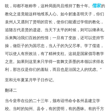
儒家
眈，却都不敢称帝，这种局面尚且维持了数十年。
的
教化之道竟能这样地维系人心。如今躬逢圣明天子，你们
袁州人又遇到了贤明的官长，使你们能通过学馆的教化，
追随古代圣贤的遗迹。当天下太平的时候，则可以继承礼
乐来陶冶我们百姓的性情；一旦有了变故，还可以坚持节
操，做臣子的为国尽忠，当人子的为父尽孝。学了儒道，
可以使人有所效法，有了精神支柱。这就是国家倡导教学
之意。如果到这里来只学得一套舞文弄墨的本领以求得名
利，那岂仅是你们的羞耻，而且也是治国之人的忧虑。”
至和元年夏某月甲子日作记。
翻译二
当今皇帝在位的二十三年，颁布诏书命令各州县建立学
校。当时的知州、县令，有的贤明，有的愚昧。有的千方