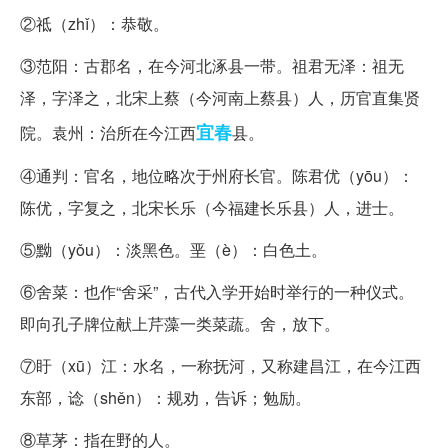
②祗（zhǐ）：恭敬。
③范阳：古郡名，在今河北涿县一带。祖君无泽：祖无
泽，字泽之，北宋上蔡（今河南上蔡县）人，历官直集贤
宜春
院。袁州：治所在今江西
县。
④通判：官名，地位略次于州府长官。陈君优（yōu）：
陈优，字复之，北宋长乐（今福建长乐县）人，进士。
⑤黝（yǒu）：淡黑色。垩（è）：白色土。
⑥舍菜：也作“舍采”，古代入学开始时举行的一种仪式。
即向孔子牌位献上芹藻一类菜蔬。舍，放下。
⑦盱（xū）江：水名，一称抚河，又称建昌江，在今江西
东部，谂（shěn）：规劝，告诉；勉励。
⑧草茅：指在野的人。