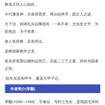
教道之结人心如此。
今代遭圣神，尔袁得贤君，俾尔由庠序，践古人之迹。
天下治，则谭礼乐以陶吾民：一有不幸，尤当仗大节，为
臣死忠，为子死孝。
使人有所赖，且有所法。
是睢朝家教学之意。
若其弄笔墨以徼利达而已，岂徒二三子之羞，抑亦为国者
之忧。
”此年实至和甲午，夏某月甲子记。
作者简介(李觏)
李觏(1009—1059)，字泰伯，号盱江先生，是我国北宋时