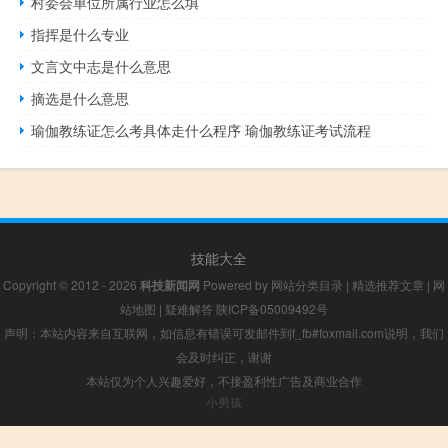
村委会单位所属行业怎么填
指挥是什么专业
文言文中志是什么意思
摘选是什么意思
瑜伽教练证怎么考具体走什么程序 瑜伽教练证考试流程
技能大全
Copyright © 2012 - 2026
科技新闻网
Powered by
网站分类目录
|
精选推荐文章
|
网
站地图
|
疑难解答
陕ICP备05009492号
声明：本站内容来自互联网，如信息有错误可发邮件到f_fb#foxmail.com说明，我们
会及时纠正，谢谢
本站仅为个人兴趣爱好，不接盈利性广告及商业合作
小男孩