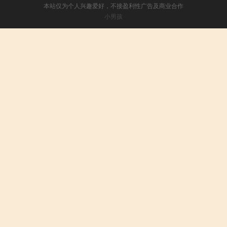
本站仅为个人兴趣爱好，不接盈利性广告及商业合作
小男孩