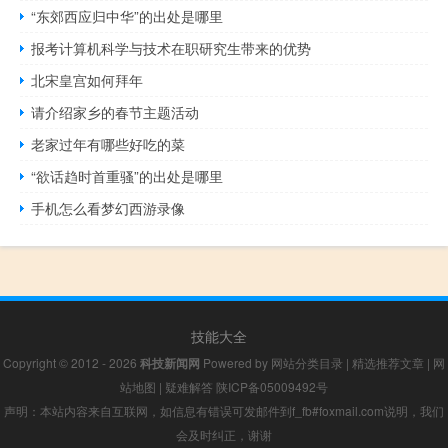
“东郊西应归中华”的出处是哪里
报考计算机科学与技术在职研究生带来的优势
北宋皇宫如何拜年
请介绍家乡的春节主题活动
老家过年有哪些好吃的菜
“欲话趋时首重骚”的出处是哪里
手机怎么看梦幻西游录像
技能大全
Copyright © 2012 - 2026
科技新闻网
Powered by
网站分类目录
|
精选推荐文章
|
网
站地图
|
疑难解答
陕ICP备05009492号
声明：本站内容来自互联网，如信息有错误可发邮件到f_fb#foxmail.com说明，我们
会及时纠正，谢谢