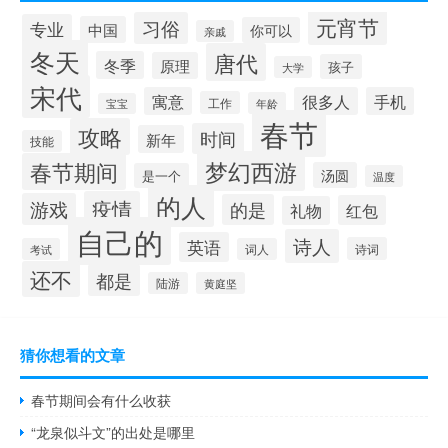
元宵节
习俗
专业
中国
你可以
亲戚
冬天
唐代
冬季
原理
孩子
大学
宋代
寓意
很多人
手机
工作
年龄
宝宝
春节
攻略
时间
新年
技能
梦幻西游
春节期间
汤圆
是一个
温度
的人
疫情
游戏
的是
红包
礼物
自己的
诗人
英语
诗词
考试
词人
还不
都是
陆游
黄庭坚
猜你想看的文章
春节期间会有什么收获
“龙泉似斗文”的出处是哪里