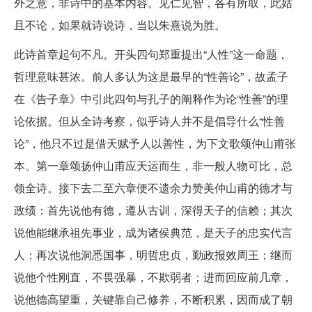
外之意，非诗中的基本内容。见仁见智，各有所取，此姑
且不论，如果就诗说诗，当以朱熹说为胜。
此诗首章起句不凡。开头四句郑重提出“人性”这一命题，
哲理意味甚浓。前人多认为这是最早的“性善论”，故孟子
在《告子章》中引此四句与孔子的阐释作为论“性善”的理
论依据。但从全诗考察，似乎诗人并不是倡导什么“性善
论”，他只不过是借天赋予人以善性，为下文歌颂仲山甫张
本。第一章颂扬仲山甫应天运而生，非一般人物可比，总
领全诗。接下去二至六章便不遗余力赞美仲山甫的德才与
政绩：首先说他有德，遵从古训，深得天子的信赖；其次
说他能继承祖先事业，成为诸侯典范，是天子的忠实代言
人；再次说他洞悉国事，明哲忠贞，勤政报效周王；继而
说他个性刚直，不畏强暴，不欺弱者；进而回应前几章，
说他德高望重，关键靠自己修养，不断积累，因而成了朝