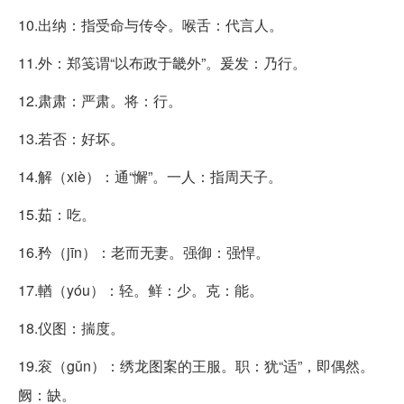
10.出纳：指受命与传令。喉舌：代言人。
11.外：郑笺谓“以布政于畿外”。爰发：乃行。
12.肃肃：严肃。将：行。
13.若否：好坏。
14.解（xiè）：通“懈”。一人：指周天子。
15.茹：吃。
16.矜（jīn）：老而无妻。强御：强悍。
17.輶（yóu）：轻。鲜：少。克：能。
18.仪图：揣度。
19.衮（gǔn）：绣龙图案的王服。职：犹“适”，即偶然。
阙：缺。