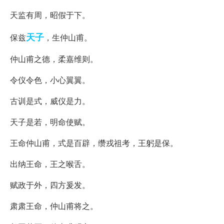
天监有周，昭假于下。
天子
保兹
，生仲山甫。
仲山甫之德，柔嘉维则。
令仪令色，小心翼翼。
古训是式，威仪是力。
天子是若，明命使赋。
王命仲山甫，式是百辟，缵戎祖考，王躬是保。
出纳王命，王之喉舌。
赋政于外，四方爰发。
肃肃王命，仲山甫将之。