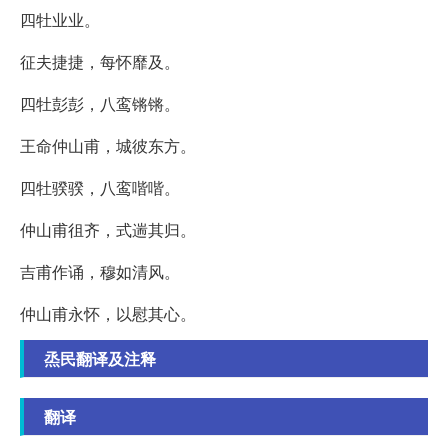
四牡业业。
征夫捷捷，每怀靡及。
四牡彭彭，八鸾锵锵。
王命仲山甫，城彼东方。
四牡骙骙，八鸾喈喈。
仲山甫徂齐，式遄其归。
吉甫作诵，穆如清风。
仲山甫永怀，以慰其心。
烝民翻译及注释
翻译