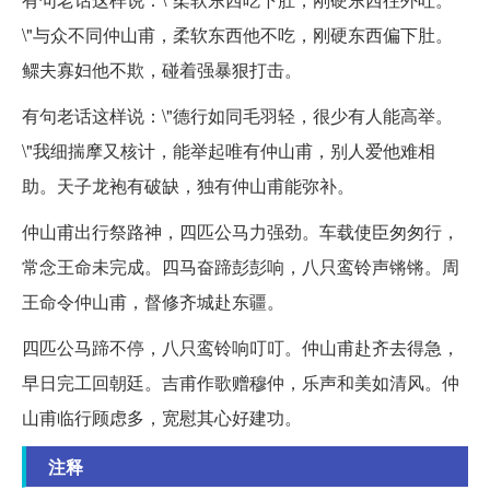
\"与众不同仲山甫，柔软东西他不吃，刚硬东西偏下肚。
鳏夫寡妇他不欺，碰着强暴狠打击。
有句老话这样说：\"德行如同毛羽轻，很少有人能高举。
\"我细揣摩又核计，能举起唯有仲山甫，别人爱他难相
助。天子龙袍有破缺，独有仲山甫能弥补。
仲山甫出行祭路神，四匹公马力强劲。车载使臣匆匆行，
常念王命未完成。四马奋蹄彭彭响，八只鸾铃声锵锵。周
王命令仲山甫，督修齐城赴东疆。
四匹公马蹄不停，八只鸾铃响叮叮。仲山甫赴齐去得急，
早日完工回朝廷。吉甫作歌赠穆仲，乐声和美如清风。仲
山甫临行顾虑多，宽慰其心好建功。
注释