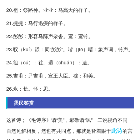
20.祖：祭路神。业业：马高大的样子。
21.捷捷：马行迅疾的样子。
22.彭彭：形容马蹄声杂沓。鸾：鸾铃。
23.骙（kuí）骙：同“彭彭”。喈（jiē）喈：象声词，铃声。
24.徂（cú）：往。遄（chuán）：速。
25.吉甫：尹吉甫，宣王大臣。穆：和美。
26.永：长。怀：思。
烝民鉴赏
这首诗；《毛诗序》谓“美”，郝敬谓“讽”，二说视角不同，
此诗
自然见解相反，然也有共同点，那就是皆着眼于
的言