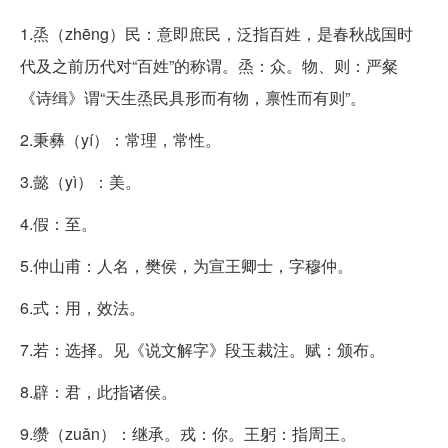
1.烝（zhēng）民：意即庶民，泛指百姓，是春秋战国时
代及之前历代对“百姓”的称谓。烝：众。物、则：严粲
《诗缉》谓“天生烝民具形而有物，禀性而有则”。
2.秉彝（yí）：常理，常性。
3.懿（yì）：美。
4.假：至。
5.仲山甫：人名，樊侯，为宣王卿士，字穆仲。
6.式：用，效法。
7.若：选择。见《说文解字》段玉裁注。赋：颁布。
8.辟：君，此指诸侯。
9.缵（zuǎn）：继承。戎：你。王躬：指周王。