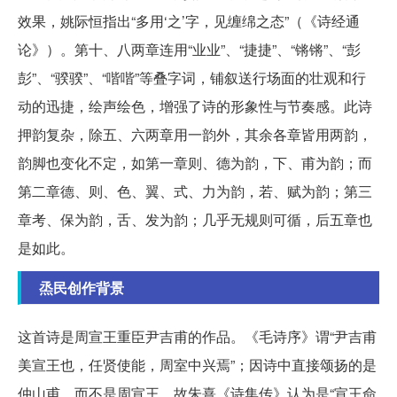
效果，姚际恒指出“多用‘之’字，见缠绵之态”（《诗经通
论》）。第十、八两章连用“业业”、“捷捷”、“锵锵”、“彭
彭”、“骙骙”、“喈喈”等叠字词，铺叙送行场面的壮观和行
动的迅捷，绘声绘色，增强了诗的形象性与节奏感。此诗
押韵复杂，除五、六两章用一韵外，其余各章皆用两韵，
韵脚也变化不定，如第一章则、德为韵，下、甫为韵；而
第二章德、则、色、翼、式、力为韵，若、赋为韵；第三
章考、保为韵，舌、发为韵；几乎无规则可循，后五章也
是如此。
烝民创作背景
这首诗是周宣王重臣尹吉甫的作品。《毛诗序》谓“尹吉甫
美宣王也，任贤使能，周室中兴焉”；因诗中直接颂扬的是
仲山甫，而不是周宣王，故朱熹《诗集传》认为是“宣王命