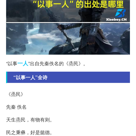
一人
“以事
”出自先秦佚名的《烝民》。
“以事一人”全诗
《烝民》
先秦 佚名
天生烝民，有物有则。
民之秉彝，好是懿德。