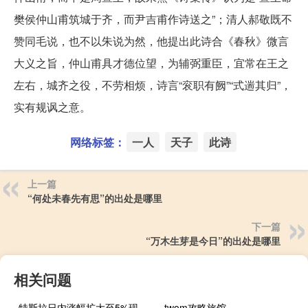
樊侯仲山甫筑城于齐，而尹吉甫作诗送之”；清人郝敬既不
赞同毛说，也不以朱说为然，他提出此诗合《春秋》微言
大义之旨，仲山甫具才德位望，为辅弼重臣，宜常在王之
左右，城齐之役，不劳相烦，诗言“衮职有阙”“式遄其归”，
实有规讽之意。
网络标签：
一人
天子
此诗
上一篇
“何处未春先有思”的出处是哪里
下一篇
“万木生芽是今日”的出处是哪里
相关问题
特斯拉日内涨幅扩大至5%现报257.416美元/股
twom攻略旅馆