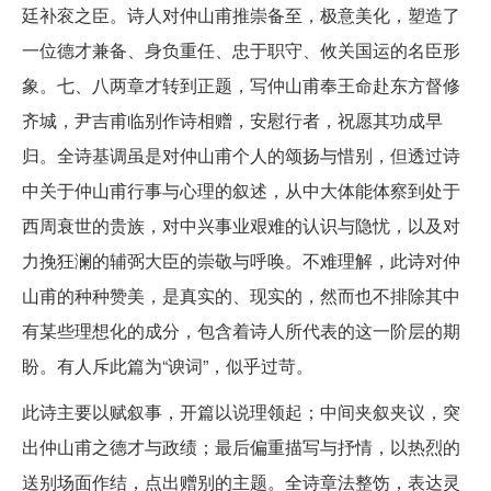
廷补衮之臣。诗人对仲山甫推崇备至，极意美化，塑造了
一位德才兼备、身负重任、忠于职守、攸关国运的名臣形
象。七、八两章才转到正题，写仲山甫奉王命赴东方督修
齐城，尹吉甫临别作诗相赠，安慰行者，祝愿其功成早
归。全诗基调虽是对仲山甫个人的颂扬与惜别，但透过诗
中关于仲山甫行事与心理的叙述，从中大体能体察到处于
西周衰世的贵族，对中兴事业艰难的认识与隐忧，以及对
力挽狂澜的辅弼大臣的崇敬与呼唤。不难理解，此诗对仲
山甫的种种赞美，是真实的、现实的，然而也不排除其中
有某些理想化的成分，包含着诗人所代表的这一阶层的期
盼。有人斥此篇为“谀词”，似乎过苛。
此诗主要以赋叙事，开篇以说理领起；中间夹叙夹议，突
出仲山甫之德才与政绩；最后偏重描写与抒情，以热烈的
送别场面作结，点出赠别的主题。全诗章法整饬，表达灵