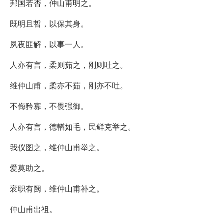
邦国若否，仲山甫明之。
既明且哲，以保其身。
夙夜匪解，以事一人。
人亦有言，柔则茹之，刚则吐之。
维仲山甫，柔亦不茹，刚亦不吐。
不侮矜寡，不畏强御。
人亦有言，德輶如毛，民鲜克举之。
我仪图之，维仲山甫举之。
爱莫助之。
衮职有阙，维仲山甫补之。
仲山甫出祖。