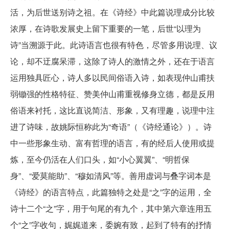
活，为后世送别诗之祖。在《诗经》中此篇说理成分比较
浓厚，在诗歌发展史上留下重要的一笔，后世“以理为
诗”当溯源于此。此诗语言也很有特色，尽管多用说理、议
论，却不迂腐呆滞，这除了诗人的激情之外，还在于语言
运用独具匠心，诗人多以民间俗语入诗，如表现仲山甫扶
弱锄强的性格特征、赞美仲山甫重视修身立德，都是反用
俗语来衬托，这比直说简洁、形象，又有理趣，说理中注
进了诗味，故姚际恒称此为“奇语”（《诗经通论》）。诗
中一些形象生动、富有哲理的语言，有的经后人使用或提
炼，至今仍活在人们口头，如“小心翼翼”、“明哲保
身”、“爱莫能助”、“穆如清风”等。善用虚词与叠字词本是
《诗经》的语言特点，此篇独特之处是“之”字的运用，全
诗十二个“之”字，用于句尾的有九个，其中第六章连用五
个“之”字收句，娓娓道来，委婉有致，起到了特有的抒情