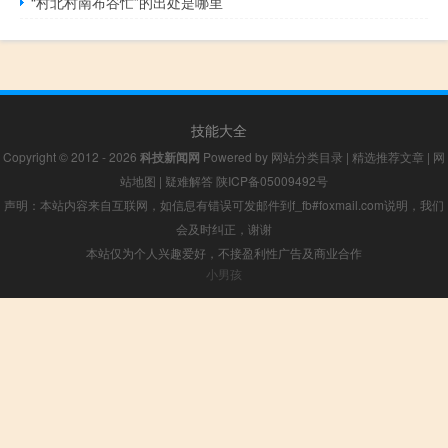
“村北村南布谷忙”的出处是哪里
技能大全
Copyright © 2012 - 2026
科技新闻网
Powered by
网站分类目录
|
精选推荐文章
|
网
站地图
|
疑难解答
陕ICP备05009492号
声明：本站内容来自互联网，如信息有错误可发邮件到f_fb#foxmail.com说明，我们
会及时纠正，谢谢
本站仅为个人兴趣爱好，不接盈利性广告及商业合作
小男孩