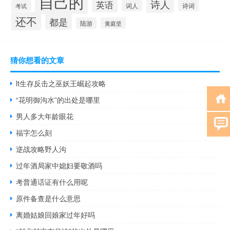
自己的
诗人
英语
诗词
考试
词人
还不
都是
陆游
黄庭坚
猜你想看的文章
lt生存反击之巫妖王崛起攻略
“花明御沟水”的出处是哪里
男人多大年龄眼花
福字怎么刻
逆战攻略野人沟
过年酒局家中媳妇要敬酒吗
考普通话证有什么用呢
原件备查是什么意思
离婚姑娘回娘家过年好吗