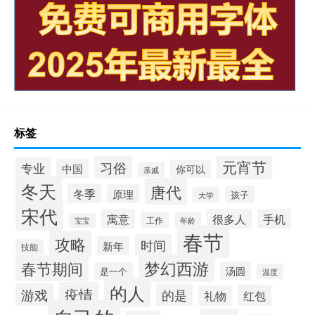
标签
元宵节
习俗
专业
中国
你可以
亲戚
冬天
唐代
冬季
原理
孩子
大学
宋代
寓意
很多人
手机
工作
年龄
宝宝
春节
攻略
时间
新年
技能
梦幻西游
春节期间
汤圆
是一个
温度
的人
疫情
游戏
的是
红包
礼物