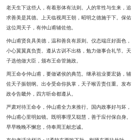
老天生下这些人，有着形体有法则。人的常性与生来，追
求善美是其德。上天临视周王朝，昭明之德施于下。保佑
这位周天子，有仲山甫辅佐他。
仲山甫贤良具美德，温和善良有原则。仪态端庄好面色，
小心翼翼真负责。遵从古训不出格，勉力做事合礼节。天
子选他做大臣，颁布王命管施政。
周王命令仲山甫，要做诸侯的典范。继承祖业要宏扬，辅
佐天子振朝纲。出令受命你执掌，天子喉舌责任重。发布
政令告畿外，四方听命都遵从。
严肃对待王命令，仲山甫全力来推行。国内政事好与坏，
仲山甫心里明如镜。既明事理又聪慧，善于应付保自身。
早早晚晚不懈怠，侍奉周王献忠诚。
有句老话这样说：\"柔软东西吃下肚，刚硬东西往外吐。