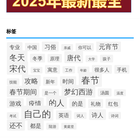
标签
元宵节
习俗
专业
中国
你可以
亲戚
冬天
唐代
冬季
原理
孩子
大学
宋代
寓意
很多人
手机
工作
年龄
宝宝
春节
攻略
时间
新年
技能
梦幻西游
春节期间
汤圆
是一个
温度
的人
疫情
游戏
的是
红包
礼物
自己的
诗人
英语
诗词
考试
词人
还不
都是
陆游
黄庭坚