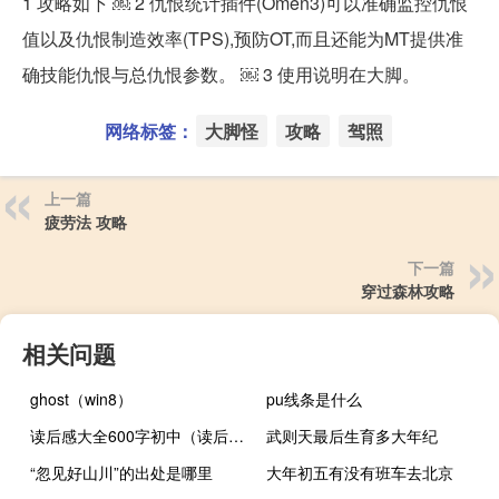
1 攻略如下 ￼ 2 仇恨统计插件(Omen3)可以准确监控仇恨
值以及仇恨制造效率(TPS),预防OT,而且还能为MT提供准
确技能仇恨与总仇恨参数。 ￼ 3 使用说明在大脚。
网络标签：
大脚怪
攻略
驾照
上一篇
疲劳法 攻略
下一篇
穿过森林攻略
相关问题
ghost（win8）
pu线条是什么
读后感大全600字初中（读后感大全600）
武则天最后生育多大年纪
“忽见好山川”的出处是哪里
大年初五有没有班车去北京